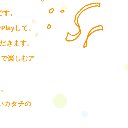
です。
layして、
だきます。
なで楽しむア
す。
いカタチの