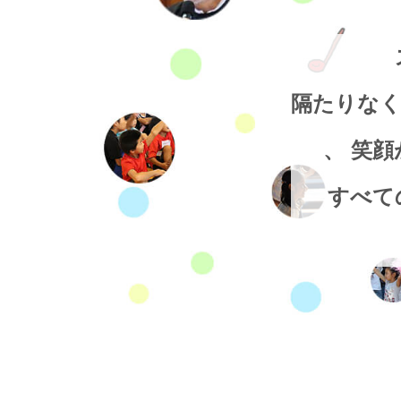
隔たりな
、 笑
すべて